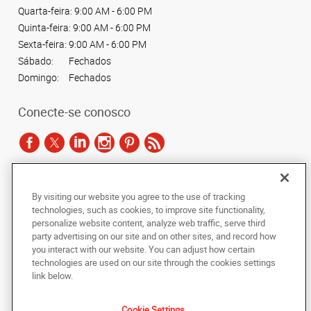
Quarta-feira:
9:00 AM - 6:00 PM
Quinta-feira:
9:00 AM - 6:00 PM
Sexta-feira:
9:00 AM - 6:00 PM
Sábado:
Fechados
Domingo:
Fechados
Conecte-se conosco
De acordo com as leis de direitos autorais, esta documentação não pode ser
By visiting our website you agree to the use of tracking
copiada, fotocopiada, reproduzida, traduzida ou reduzida a qualquer meio
technologies, such as cookies, to improve site functionality,
eletrônico ou forma legível por máquina, no todo ou em parte, sem o
personalize website content, analyze web traffic, serve third
consentimento prévio por escrito da AlphaGraphics Brasil.
party advertising on our site and on other sites, and record how
you interact with our website. You can adjust how certain
Copyright © 2024 AlphaGraphics Printshops do Brasil. Todos os direitos
technologies are used on our site through the cookies settings
reservados.
link below.
Rua Estrela 67, 1o. Andar - Rio Comprido
,
Rio de Janeiro
,
Rio de Janeiro
20251-900
BR
Cookie Settings